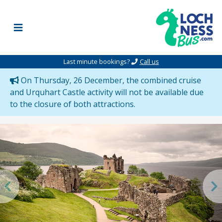
Skip to content
Last minute bookings?
Call us
On Thursday, 26 December, the combined cruise
and Urquhart Castle activity will not be available due
to the closure of both attractions.