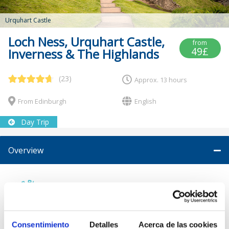
Urquhart Castle
Loch Ness, Urquhart Castle,
from
49£
Inverness & The Highlands
(23)
Approx. 13 hours
From Edinburgh
English
Day Trip
Overview
HISTORY
LOCH
Consentimiento
Detalles
Acerca de las cookies