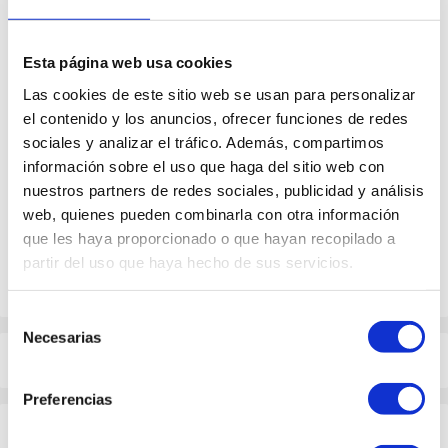
LEGENDS
CASTLE
Esta página web usa cookies
Las cookies de este sitio web se usan para personalizar
LANDSCAPES
el contenido y los anuncios, ofrecer funciones de redes
sociales y analizar el tráfico. Además, compartimos
Travel to Inverness, discover Loch Ness and its
información sobre el uso que haga del sitio web con
nuestros partners de redes sociales, publicidad y análisis
legendary monster and fall in love with the
web, quienes pueden combinarla con otra información
picturesque ruins of Urquhart castle, one of
que les haya proporcionado o que hayan recopilado a
Scotland’s most iconic attractions.
partir del uso que haya hecho de sus servicios.
Selección
Necesarias
de
Itinerary
consentimiento
Preferencias
Important information