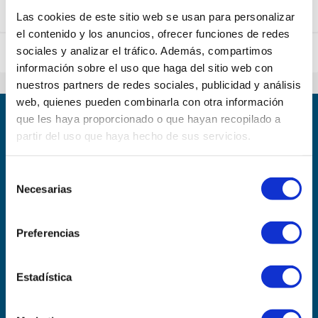
Tour Leader
Las cookies de este sitio web se usan para personalizar
el contenido y los anuncios, ofrecer funciones de redes
sociales y analizar el tráfico. Además, compartimos
Operation Executive
información sobre el uso que haga del sitio web con
nuestros partners de redes sociales, publicidad y análisis
web, quienes pueden combinarla con otra información
que les haya proporcionado o que hayan recopilado a
Best seller
partir del uso que haya hecho de sus servicios.
About us
Selección
Help
Necesarias
de
consentimiento
LochNessBus.com reviews in
Preferencias
Tripadvisor
9,8
/ 10
Estadística
Rating over 266 opinions
Follow us!