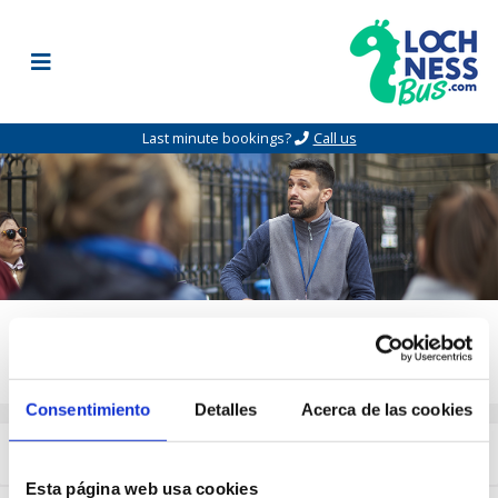
Skip to content
Last minute bookings?
Call us
Work with us
Consentimiento
Detalles
Acerca de las cookies
Driver/Tourist Guide
Esta página web usa cookies