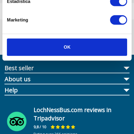
Estadística
Video
Marketing
OK
Best seller
About us
Help
LochNessBus.com reviews in
Tripadvisor
9,8
/ 10
Rating over 266 opinions