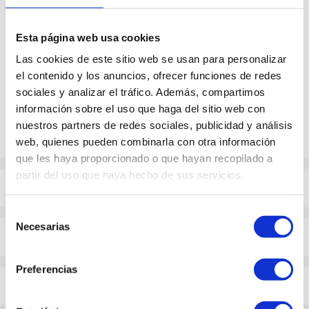
alternative itinerary through Inverness and Urquhart
Castle. Thanks to this unique blend, we are the only
Esta página web usa cookies
company that offers you a journey that includes a
Las cookies de este sitio web se usan para personalizar
stop in the stunning Glencoe Valley, a cruise on Loch
el contenido y los anuncios, ofrecer funciones de redes
sociales y analizar el tráfico. Además, compartimos
Ness from Fort Augustus, and a visit to Inverness,
información sobre el uso que haga del sitio web con
the capital of the Highlands.
nuestros partners de redes sociales, publicidad y análisis
web, quienes pueden combinarla con otra información
que les haya proporcionado o que hayan recopilado a
partir del uso que haya hecho de sus servicios.
Itinerary
Selección
Necesarias
de
Important information
consentimiento
Preferencias
Reviews