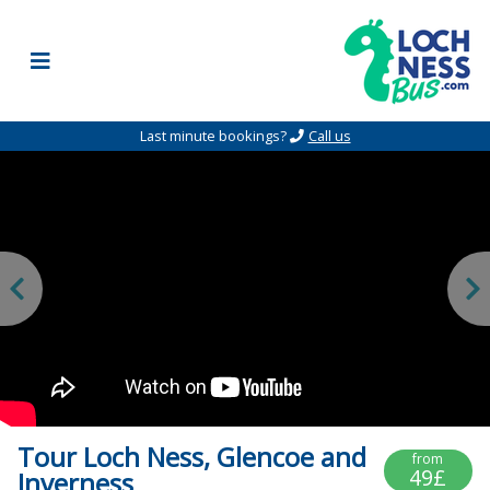
Skip to content
Last minute bookings?
Call us
Tour Loch Ness, Glencoe and
from
49£
Inverness