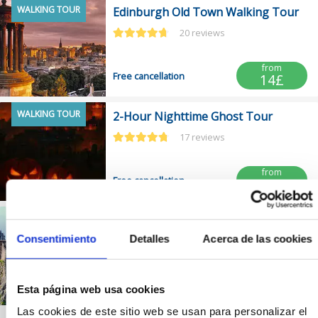
WALKING TOUR
Edinburgh Old Town Walking Tour
20 reviews
from
Free cancellation
14£
WALKING TOUR
2-Hour Nighttime Ghost Tour
17 reviews
from
Free cancellation
17£
SKIP THE LINE
Admission + Guided Tour of
Edinburgh Castle
Consentimiento
Detalles
Acerca de las cookies
17 reviews
from
Free cancellation
39£
Esta página web usa cookies
Las cookies de este sitio web se usan para personalizar el