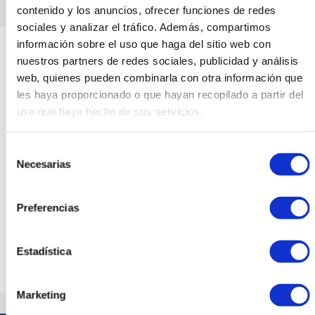
contenido y los anuncios, ofrecer funciones de redes
sociales y analizar el tráfico. Además, compartimos
información sobre el uso que haga del sitio web con
What to Expect on Your Edinburgh
nuestros partners de redes sociales, publicidad y análisis
Tour
web, quienes pueden combinarla con otra información que
les haya proporcionado o que hayan recopilado a partir del
uso que haya hecho de sus servicios.
Authentic Edinburgh
Selección
Discover Edinburgh, one of the world's most iconic
Necesarias
de
travel destinations. Both the historic Old Town and the
consentimiento
elegant New Town are proudly listed as a UNESCO
World Heritage site, offering a perfect blend of rich
Preferencias
history and stunning architecture.
Estadística
Marketing