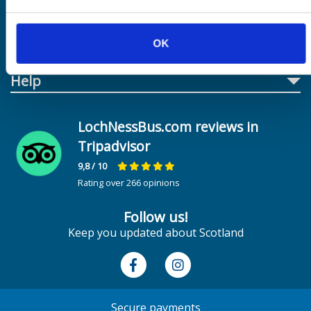
Best seller
OK
About us
Help
LochNessBus.com reviews in
Tripadvisor
9,8
/ 10
Rating over 266 opinions
Follow us!
Keep you updated about Scotland
Secure payments