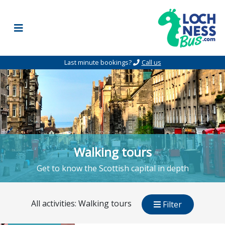
Skip to content
Last minute bookings?
Call us
Walking tours
Get to know the Scottish capital in depth
All activities: Walking tours
Filter