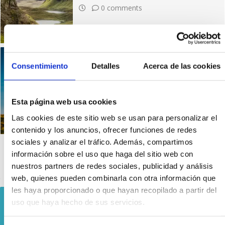
0 comments
Craigh Na Dun: The Real
Consentimiento
Detalles
Acerca de las cookies
Outlander Stones in
Escocia
0 comments
Esta página web usa cookies
Las cookies de este sitio web se usan para personalizar el
contenido y los anuncios, ofrecer funciones de redes
sociales y analizar el tráfico. Además, compartimos
información sobre el uso que haga del sitio web con
nuestros partners de redes sociales, publicidad y análisis
web, quienes pueden combinarla con otra información que
les haya proporcionado o que hayan recopilado a partir del
There are 10
uso que haya hecho de sus servicios.
available tours
See all