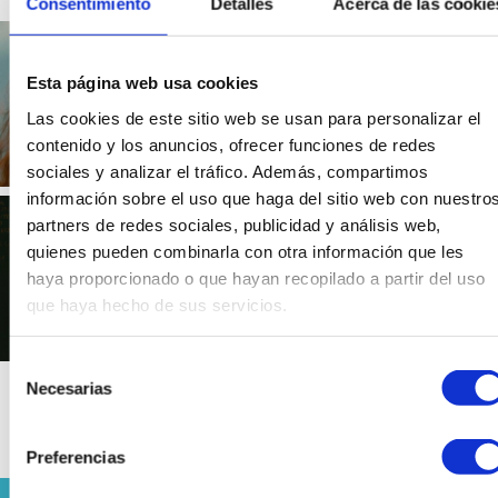
Consentimiento
Detalles
Acerca de las cookie
Historical mistakes in the
film Braveheart
Esta página web usa cookies
0 comments
Las cookies de este sitio web se usan para personalizar el
contenido y los anuncios, ofrecer funciones de redes
sociales y analizar el tráfico. Además, compartimos
información sobre el uso que haga del sitio web con nuestro
Mary Stuart, the myth of a
partners de redes sociales, publicidad y análisis web,
queen
quienes pueden combinarla con otra información que les
haya proporcionado o que hayan recopilado a partir del uso
0 comments
que haya hecho de sus servicios.
Selección
Necesarias
de
consentimiento
Preferencias