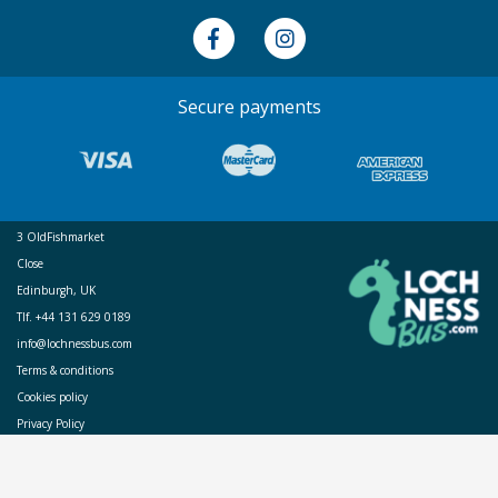
Secure payments
3 OldFishmarket
Close
Edinburgh, UK
Tlf. +44 131 629 0189
info@lochnessbus.com
Terms & conditions
Cookies policy
Privacy Policy