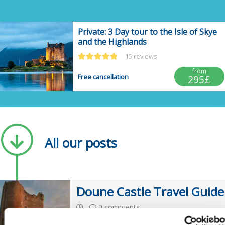
Private: 3 Day tour to the Isle of Skye
and the Highlands
15 reviews
from
Free cancellation
295£
Post anterior
All our posts
Doune Castle Travel Guide
0 comments