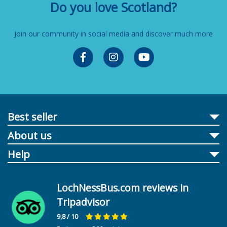
Do you love Scotland?
Join our community in social media and discover much more
Best seller
About us
Help
LochNessBus.com reviews in
Tripadvisor
9,8
/ 10