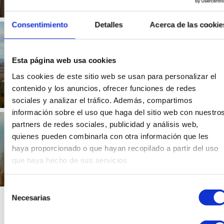
Consentimiento
Detalles
Acerca de las cookie
The weather in the
Scottish capital –
Edinburgh
Esta página web usa cookies
0 comments
Las cookies de este sitio web se usan para personalizar el
contenido y los anuncios, ofrecer funciones de redes
sociales y analizar el tráfico. Además, compartimos
información sobre el uso que haga del sitio web con nuestro
Historical mistakes in the
partners de redes sociales, publicidad y análisis web,
film Braveheart
quienes pueden combinarla con otra información que les
haya proporcionado o que hayan recopilado a partir del uso
0 comments
que haya hecho de sus servicios.
Selección
Necesarias
de
consentimiento
1
2
3
4